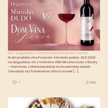
29.5. Degustácia z Vinárstva Miroslav Dudo z Modry
Drahí priatelia vína.Pozývam Vás tento piatok, 29.5.2026
na degustáciu vín z Vinárstva VMD Miroslav Dudo z Modry
– Harmónie, z Malokarpatskej vinohradníckej oblasti.
/vinodudo.sk/ Ponúkneme Vám 6 vzoriek
[…]
0
Viac