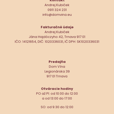
Kontakt
Andrej Kubiček
0911 324 231
info@domvina.eu
Fakturačné údaje
Andrej Kubiček
Jána Hajdóczyho 42, Trnava 917 01
IČO: 14121654, DIČ: 1020336031, IČ DPH: SK1020336031
Predajňa
Dom Vína
Legionárska 39
917 01 Trnava
Otváracie hodiny
PO až PI: od 10:00 do 12:00
a od 13:00 do 17:00
SO: od 9:30 do 12:00