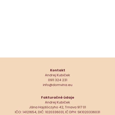
Kontakt
Andrej Kubiček
0911 324 231
info@domvina.eu
Fakturačné údaje
Andrej Kubiček
Jána Hajdóczyho 42, Trnava 917 01
IČO: 14121654, DIČ: 1020336031, IČ DPH: SK1020336031