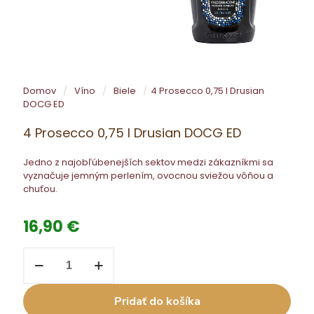
Domov
/
Víno
/
Biele
/
4 Prosecco 0,75 l Drusian
DOCG ED
4 Prosecco 0,75 l Drusian DOCG ED
Jedno z najobľúbenejších sektov medzi zákazníkmi sa
vyznačuje jemným perlením, ovocnou sviežou vôňou a
chuťou.
16,90
€
množstvo
4
Prosecco
0,75
Pridať do košíka
l