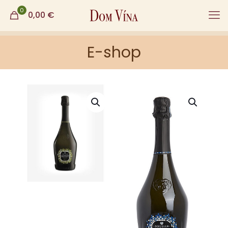
0
0,00
€
E-shop