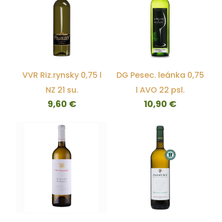
VVR Riz.rynsky 0,75 l
DG Pesec. leánka 0,75
NZ 21 su.
l AVO 22 psl.
9,60
€
10,90
€