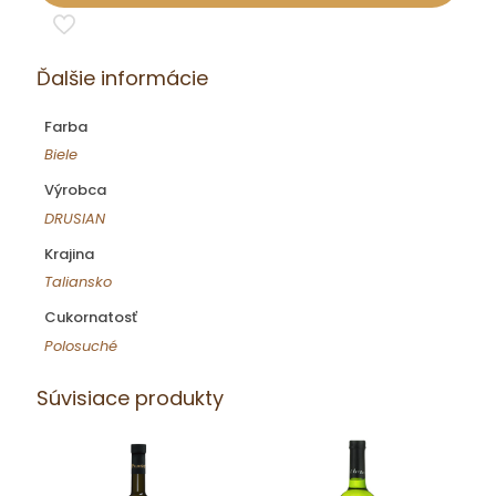
Drusian
DOCG
ED
Ďalšie informácie
Farba
Biele
Výrobca
DRUSIAN
Krajina
Taliansko
Cukornatosť
Polosuché
Súvisiace produkty