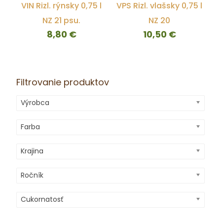
VIN Rizl. rýnsky 0,75 l
VPS Rizl. vlašsky 0,75 l
NZ 21 psu.
NZ 20
8,80
€
10,50
€
Filtrovanie produktov
Výrobca
Farba
Krajina
Ročník
Cukornatosť