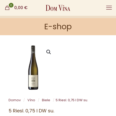
0
0,00
€
E-shop
Domov
/
Víno
/
Biele
/
5 Riesl. 0,75 l DW su.
5 Riesl. 0,75 l DW su.