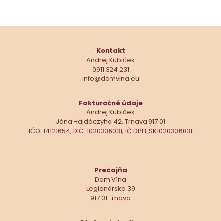
Kontakt
Andrej Kubiček
0911 324 231
info@domvina.eu
Fakturačné údaje
Andrej Kubiček
Jána Hajdóczyho 42, Trnava 917 01
IČO: 14121654, DIČ: 1020336031, IČ DPH: SK1020336031
Predajňa
Dom Vína
Legionárska 39
917 01 Trnava