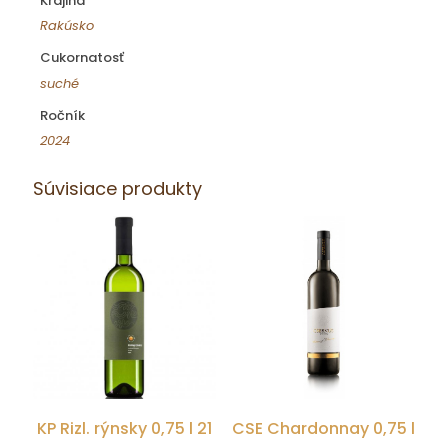
Krajina
Rakúsko
Cukornatosť
suché
Ročník
2024
Súvisiace produkty
KP Rizl. rýnsky 0,75 l 21
CSE Chardonnay 0,75 l