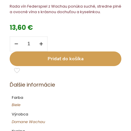
Rada vín Federspiel z Wachau ponúka suché, stredne plné
a ovocné vína s krásnou dochuťou a kyselinkou.
13,60
€
množstvo
5
Riesl.
0,75
Pridať do košíka
l
DW
su.
Ďalšie informácie
Farba
Biele
Výrobca
Domane Wachau