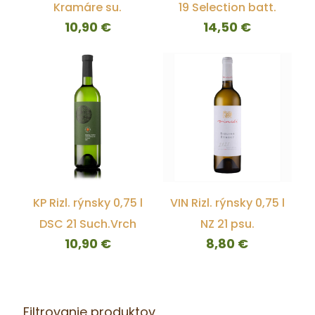
Kramáre su.
19 Selection batt.
10,90
€
14,50
€
KP Rizl. rýnsky 0,75 l
VIN Rizl. rýnsky 0,75 l
DSC 21 Such.Vrch
NZ 21 psu.
10,90
€
8,80
€
Filtrovanie produktov