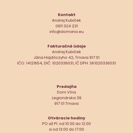
Kontakt
Andrej Kubiček
0911 324 231
info@domvina.eu
Fakturačné údaje
Andrej Kubiček
Jána Hajdóczyho 42, Trnava 917 01
IČO: 14121654, DIČ: 1020336031, IČ DPH: SK1020336031
Predajňa
Dom Vína
Legionárska 39
917 01 Trnava
Otváracie hodiny
PO až PI: od 10:00 do 12:00
a od 13:00 do 17:00