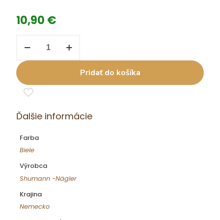
10,90
€
množstvo
5
Riesling
Hammer
Pridať do košíka
0,75l
23
su.
Ďalšie informácie
Farba
Biele
Výrobca
Shumann -Nägler
Krajina
Nemecko