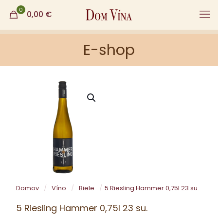
0
0,00
€
E-shop
Domov
/
Víno
/
Biele
/
5 Riesling Hammer 0,75l 23 su.
5 Riesling Hammer 0,75l 23 su.