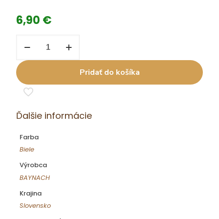
6,90
€
množstvo
BAY
Iršai
ol.
Pridať do košíka
0,75
l
AVO
22
su.
Ďalšie informácie
Farba
Biele
Výrobca
BAYNACH
Krajina
Slovensko