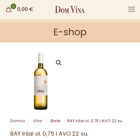
0
0,00
€
E-shop
Domov
/
Víno
/
Biele
/
BAY Iršai ol. 0,75 l AVO 22 su.
BAY Iršai ol. 0,75 l AVO 22 su.