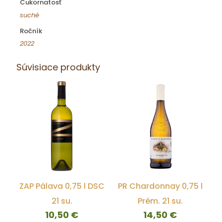
Cukornatosť
suché
Ročník
2022
Súvisiace produkty
ZAP Pálava 0,75 l DSC
PR Chardonnay 0,75 l
21 su.
Prém. 21 su.
10,50
€
14,50
€