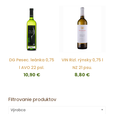
DG Pesec. leánka 0,75
VIN Rizl. rýnsky 0,75 l
l AVO 22 psl.
NZ 21 psu.
10,90
€
8,80
€
Filtrovanie produktov
Výrobca