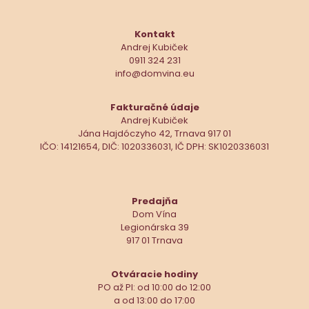
Kontakt
Andrej Kubiček
0911 324 231
info@domvina.eu
Fakturačné údaje
Andrej Kubiček
Jána Hajdóczyho 42, Trnava 917 01
IČO: 14121654, DIČ: 1020336031, IČ DPH: SK1020336031
Predajňa
Dom Vína
Legionárska 39
917 01 Trnava
Otváracie hodiny
PO až PI: od 10:00 do 12:00
a od 13:00 do 17:00