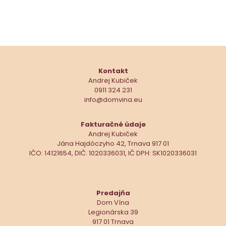
Kontakt
Andrej Kubiček
0911 324 231
info@domvina.eu
Fakturačné údaje
Andrej Kubiček
Jána Hajdóczyho 42, Trnava 917 01
IČO: 14121654, DIČ: 1020336031, IČ DPH: SK1020336031
Predajňa
Dom Vína
Legionárska 39
917 01 Trnava