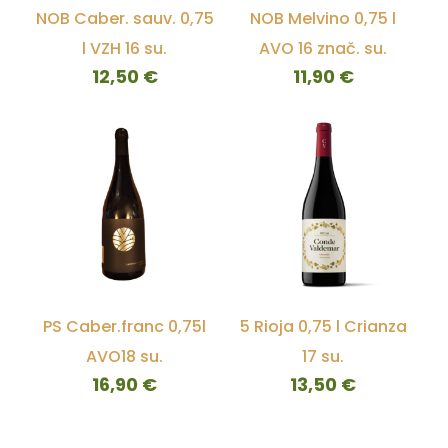
NOB Caber. sauv. 0,75
NOB Melvino 0,75 l
l VZH 16 su.
AVO 16 znač. su.
12,50
€
11,90
€
PS Caber.franc 0,75l
5 Rioja 0,75 l Crianza
AVO18 su.
17 su.
16,90
€
13,50
€