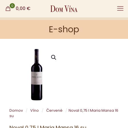
0
0,00
€
E-shop
Domov
/
Víno
/
Červené
/
Noval 0,75 l Maria Mansa 16
su
Noval 0,75 l Maria Mansa 16 su