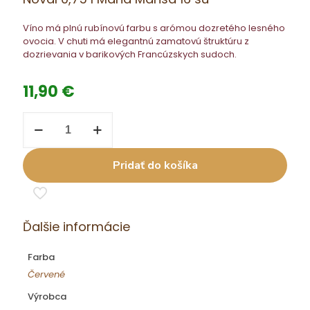
Víno má plnú rubínovú farbu s arómou dozretého lesného
ovocia. V chuti má elegantnú zamatovú štruktúru z
dozrievania v barikových Francúzskych sudoch.
11,90
€
množstvo
Noval
0,75
l
Pridať do košíka
Maria
Mansa
16
su
Ďalšie informácie
Farba
Červené
Výrobca