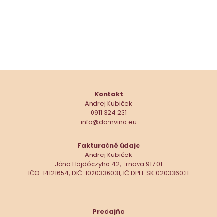
Kontakt
Andrej Kubiček
0911 324 231
info@domvina.eu
Fakturačné údaje
Andrej Kubiček
Jána Hajdóczyho 42, Trnava 917 01
IČO: 14121654, DIČ: 1020336031, IČ DPH: SK1020336031
Predajňa