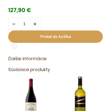
127,90
€
množstvo
T
LUCE
0,75
Pridať do košíka
l
Brun
di
Montalcino
17
Ďalšie informácie
Súvisiace produkty