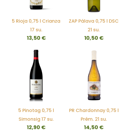
5 Rioja 0,75 l Crianza
ZAP Pálava 0,75 l DSC
17 su.
21 su.
13,50
€
10,50
€
5 Pinotag 0,75 l
PR Chardonnay 0,75 l
Simonsig 17 su.
Prém. 21 su.
12,90
€
14,50
€