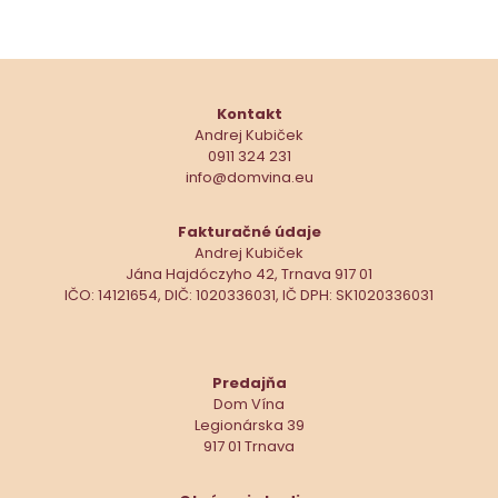
Kontakt
Andrej Kubiček
0911 324 231
info@domvina.eu
Fakturačné údaje
Andrej Kubiček
Jána Hajdóczyho 42, Trnava 917 01
IČO: 14121654, DIČ: 1020336031, IČ DPH: SK1020336031
Predajňa
Dom Vína
Legionárska 39
917 01 Trnava