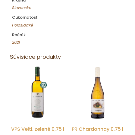
Krajina
Slovensko
Cukornatosť
Polosladké
Ročník
2021
Súvisiace produkty
VPS Veltl. zelené 0,75 l
PR Chardonnay 0,75 l