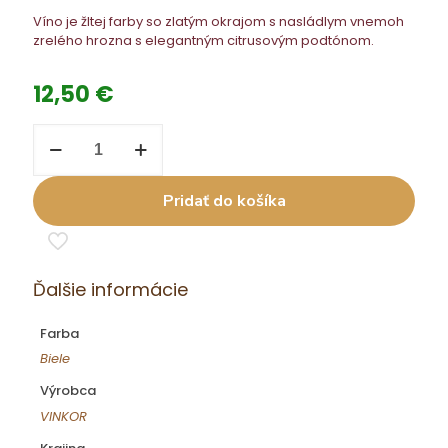
Víno je žltej farby so zlatým okrajom s nasládlym vnemoh
zrelého hrozna s elegantným citrusovým podtónom.
12,50
€
množstvo
VJ
Devín
0,75
Pridať do košíka
l
AVO
21
psl.
Ďalšie informácie
Farba
Biele
Výrobca
VINKOR