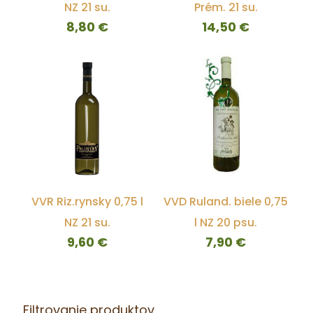
NZ 21 su.
Prém. 21 su.
8,80
€
14,50
€
VVR Riz.rynsky 0,75 l
VVD Ruland. biele 0,75
NZ 21 su.
l NZ 20 psu.
9,60
€
7,90
€
Filtrovanie produktov