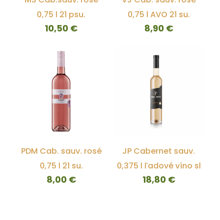
0,75 l 21 psu.
0,75 l AVO 21 su.
10,50
€
8,90
€
PDM Cab. sauv. rosé
JP Cabernet sauv.
0,75 l 21 su.
0,375 l ľadové víno sl
8,00
€
18,80
€