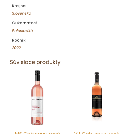
Krajina
Slovensko
Cukornatosť
Polosladké
Ročník
2022
Súvisiace produkty
MS Cab.sauv. rosé
VJ Cab. sauv. rosé