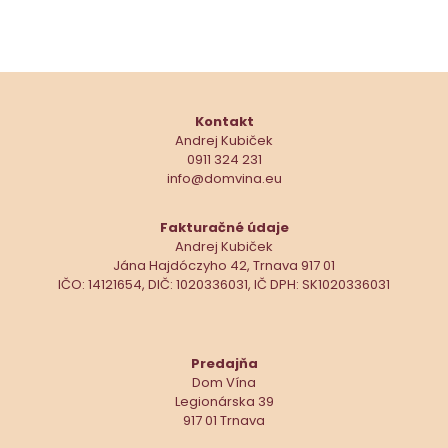
Kontakt
Andrej Kubiček
0911 324 231
info@domvina.eu
Fakturačné údaje
Andrej Kubiček
Jána Hajdóczyho 42, Trnava 917 01
IČO: 14121654, DIČ: 1020336031, IČ DPH: SK1020336031
Predajňa
Dom Vína
Legionárska 39
917 01 Trnava