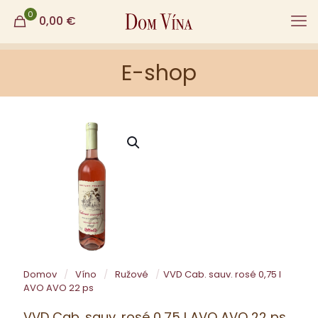
0
0,00
€
E-shop
Domov
/
Víno
/
Ružové
/
VVD Cab. sauv. rosé 0,75 l
AVO AVO 22 ps
VVD Cab. sauv. rosé 0,75 l AVO AVO 22 ps