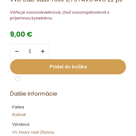
Vôňa je ovocnokvetinová, chuť ovocnojahodová s
príjemnou kyselinkou
9,00
€
množstvo
VVD
Cab.
sauv.
Pridať do košíka
rosé
0,75
l
AVO
AVO
Ďalšie informácie
22
ps
Farba
Ružové
Výrobca
VV Dvory nad Žitavou