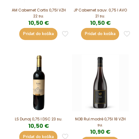
AM Cabernet Cortis 0,75l VZH
JP Cabernet sauv. 0,75 l AVO
22 su.
21 su.
10,50
€
10,50
€
Pridať do košíka
Pridať do košíka
LS Dunaj 0,75 l DSC 23 su.
NOB Rul.modré 0,75l 18 VZH
10,50
€
su.
10,90
€
Pridať do košíka