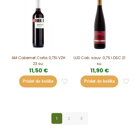
AM Cabernet Cortis 0,75l VZH
LUD Cab. sauv. 0,75 l DSC 21
23 su.
su.
11,50
€
11,90
€
Pridať do košíka
Pridať do košíka
1
2
3