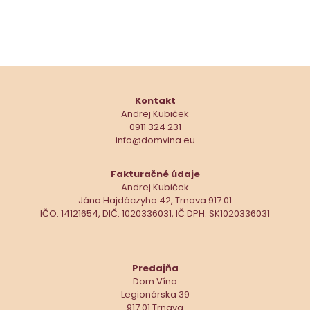
Kontakt
Andrej Kubiček
0911 324 231
info@domvina.eu
Fakturačné údaje
Andrej Kubiček
Jána Hajdóczyho 42, Trnava 917 01
IČO: 14121654, DIČ: 1020336031, IČ DPH: SK1020336031
Predajňa
Dom Vína
Legionárska 39
917 01 Trnava