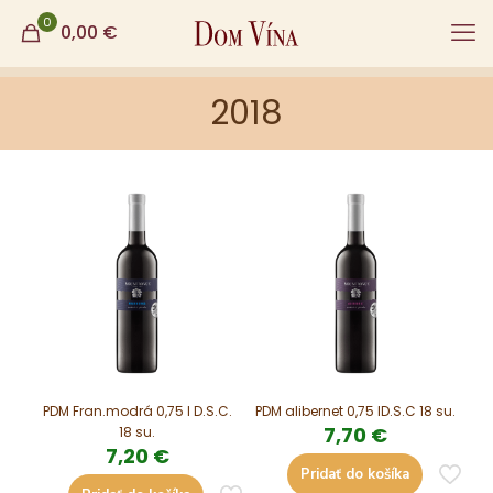
0
0,00
€
2018
PDM Fran.modrá 0,75 l D.S.C.
PDM alibernet 0,75 lD.S.C 18 su.
7,70
€
18 su.
7,20
€
Pridať do košíka