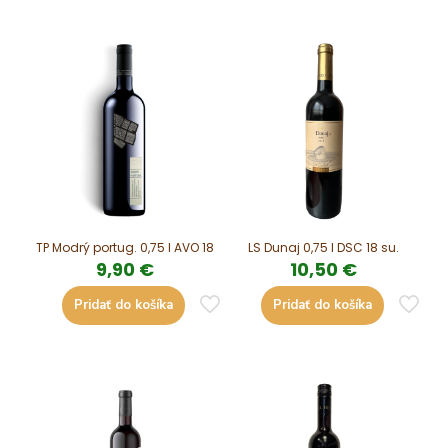
TP Modrý portug. 0,75 l AVO 18
LS Dunaj 0,75 l DSC 18 su.
9,90
€
10,50
€
Pridať do košíka
Pridať do košíka