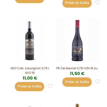
Pridať do košíka
SKO Cab. sauvignon 0,75 l
PR Ćer.klevner 0,75l VZH 18 su.
11,50
€
AVO 18
11,00
€
Pridať do košíka
Pridať do košíka