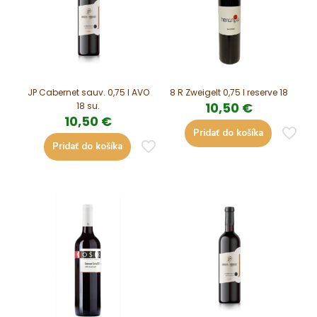
JP Cabernet sauv. 0,75 l AVO
8 R Zweigelt 0,75 l reserve 18
10,50
€
18 su.
10,50
€
Pridať do košíka
Pridať do košíka