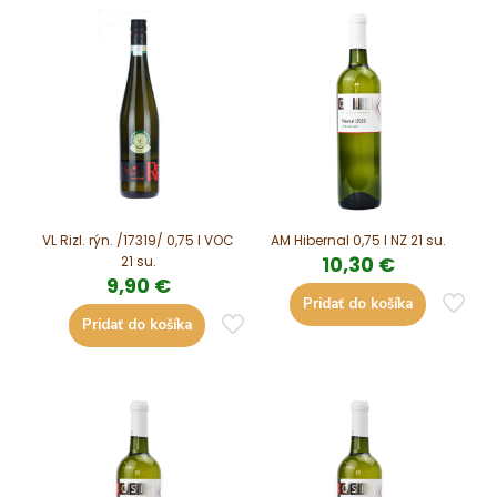
VL Rizl. rýn. /17319/ 0,75 l VOC
AM Hibernal 0,75 l NZ 21 su.
10,30
€
21 su.
9,90
€
Pridať do košíka
Pridať do košíka