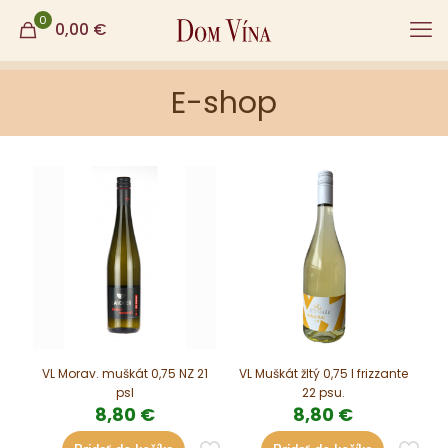
0
0,00
€
E-shop
VL Morav. muškát 0,75 NZ 21
VL Muškát žltý 0,75 l frizzante
psl
22 psu.
8,80
€
8,80
€