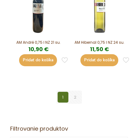
AM André 0,75 l NZ 21 su.
AM Hibernal 0,75 l NZ 24 su.
10,90
€
11,50
€
Pridať do košíka
Pridať do košíka
1
2
Filtrovanie produktov