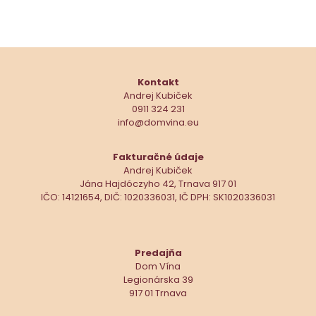
Kontakt
Andrej Kubiček
0911 324 231
info@domvina.eu
Fakturačné údaje
Andrej Kubiček
Jána Hajdóczyho 42, Trnava 917 01
IČO: 14121654, DIČ: 1020336031, IČ DPH: SK1020336031
Predajňa
Dom Vína
Legionárska 39
917 01 Trnava