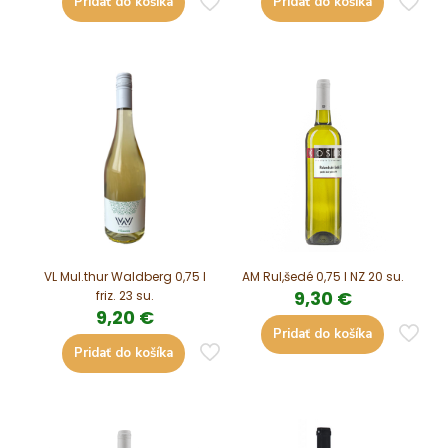
Pridať do košíka
Pridať do košíka
VL Mul.thur Waldberg 0,75 l
AM Rul,šedé 0,75 l NZ 20 su.
9,30
€
friz. 23 su.
9,20
€
Pridať do košíka
Pridať do košíka