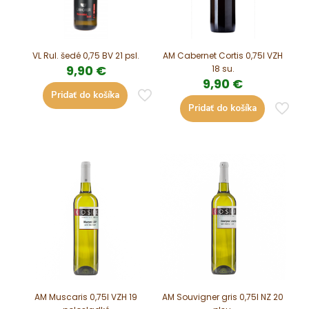
VL Rul. šedé 0,75 BV 21 psl.
AM Cabernet Cortis 0,75l VZH
9,90
€
18 su.
9,90
€
Pridať do košíka
Pridať do košíka
AM Muscaris 0,75l VZH 19
AM Souvigner gris 0,75l NZ 20