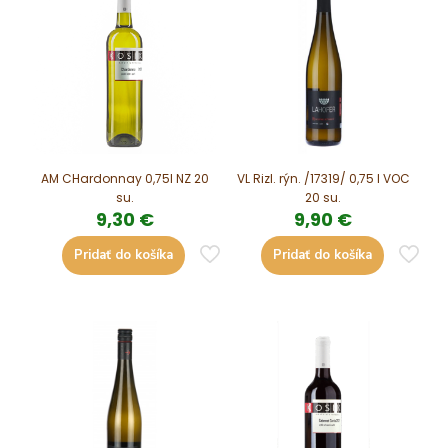
AM CHardonnay 0,75l NZ 20
VL Rizl. rýn. /17319/ 0,75 l VOC
su.
20 su.
9,30
€
9,90
€
Pridať do košíka
Pridať do košíka