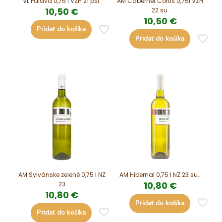
VL Pálava 0,75 l VZH 21 psl.
AM Cabernet Cortis 0,75l VZH
10,50
€
22 su.
10,50
€
Pridať do košíka
Pridať do košíka
AM Sylvánske zelené 0,75 l NZ
AM Hibernal 0,75 l NZ 23 su..
10,80
€
23
10,80
€
Pridať do košíka
Pridať do košíka