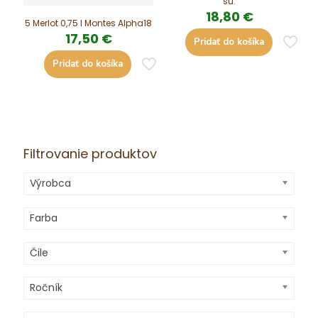
su.
18,80
€
5 Merlot 0,75 l Montes Alpha18
17,50
€
Pridať do košíka
Pridať do košíka
Filtrovanie produktov
Výrobca
Farba
Čile
Ročník