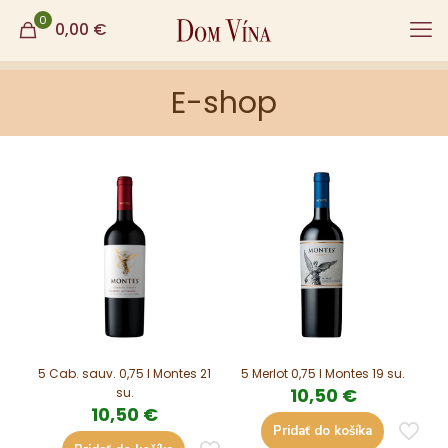
0
0,00
€
E-shop
5 Cab. sauv. 0,75 l Montes 21
5 Merlot 0,75 l Montes 19 su.
10,50
€
su.
10,50
€
Pridať do košíka