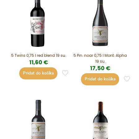
5 Twins 0,75 l red blend 19 su.
5 Pin. noar 0,75 l Mont. Alpha
11,60
€
19 su.
17,50
€
Pridať do košíka
Pridať do košíka