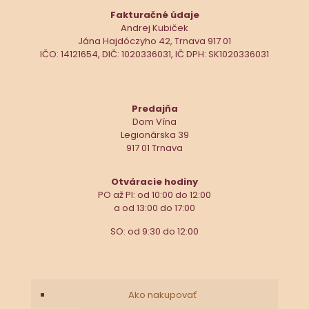
Fakturačné údaje
Andrej Kubiček
Jána Hajdóczyho 42, Trnava 917 01
IČO: 14121654, DIČ: 1020336031, IČ DPH: SK1020336031
Predajňa
Dom Vína
Legionárska 39
917 01 Trnava
Otváracie hodiny
PO až PI: od 10:00 do 12:00
a od 13:00 do 17:00
SO: od 9:30 do 12:00
Ako nakupovať