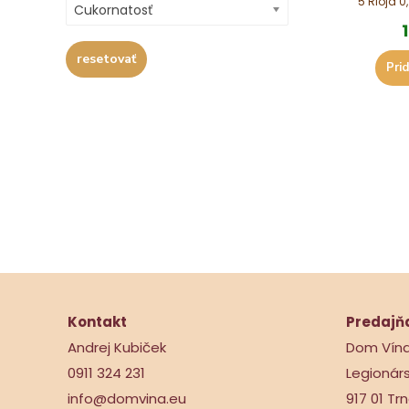
5 Rioja 0,
Cukornatosť
resetovať
Prid
Kontakt
Predajň
Andrej Kubiček
Dom Vín
0911 324 231
Legionár
info@domvina.eu
917 01 Tr