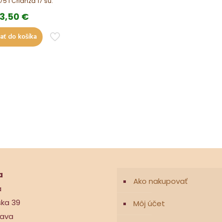
75 l Crianza 17 su.
13,50
€
ať do košíka
a
Ako nakupovať
a
ska 39
Môj účet
nava