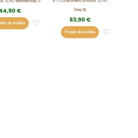
5 T CG Brunello di Mont. 0,75 l
uf. 0,75 l Montesody 17
44,90
€
Fres.15
63,90
€
idať do košíka
Pridať do košíka