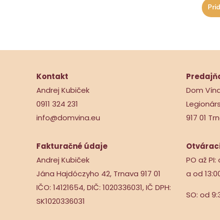
Prid
Kontakt
Predajň
Andrej Kubiček
Dom Vín
0911 324 231
Legionár
info@domvina.eu
917 01 Tr
Fakturačné údaje
Otváraci
Andrej Kubiček
PO až PI: 
Jána Hajdóczyho 42, Trnava 917 01
a od 13:0
IČO: 14121654, DIČ: 1020336031, IČ DPH:
SO: od 9:
SK1020336031