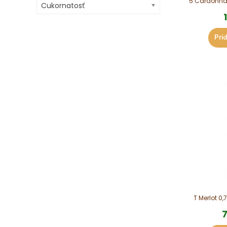
5 Cardonnay 
Cukornatosť
Prid
T Merlot 0,