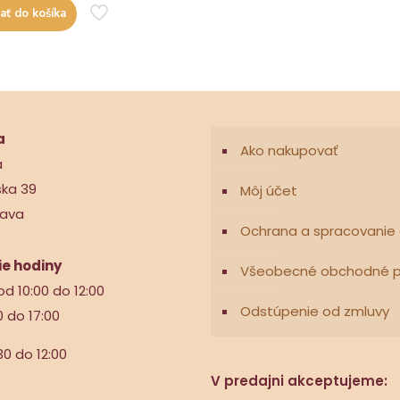
ať do košíka
a
Ako nakupovať
a
ska 39
Môj účet
nava
Ochrana a spracovanie
e hodiny
Všeobecné obchodné 
od 10:00 do 12:00
Odstúpenie od zmluvy
0 do 17:00
30 do 12:00
V predajni akceptujeme: