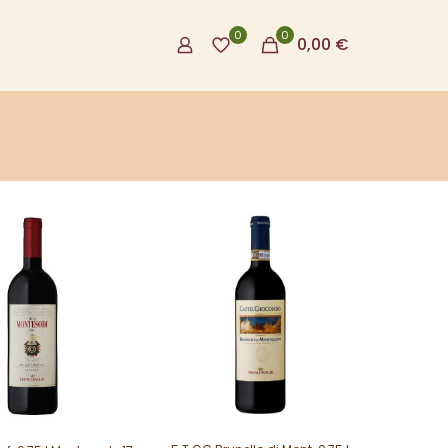
0
0
0,00
€