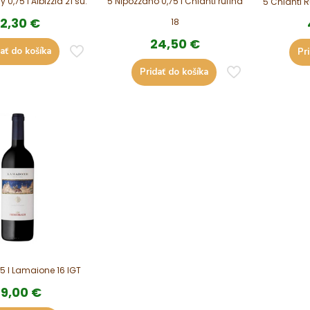
0,75 l Albizzia 21 su.
5 Nipozzano 0,75 l Chianti rufina
5 Chianti R
12,30
€
18
24,50
€
ať do košíka
Pr
Pridať do košíka
75 l Lamaione 16 IGT
79,00
€