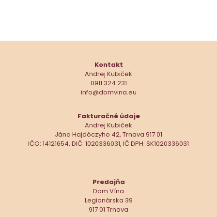
Kontakt
Andrej Kubiček
0911 324 231
info@domvina.eu
Fakturačné údaje
Andrej Kubiček
Jána Hajdóczyho 42, Trnava 917 01
IČO: 14121654, DIČ: 1020336031, IČ DPH: SK1020336031
Predajňa
Dom Vína
Legionárska 39
917 01 Trnava