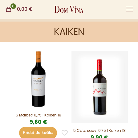
0
0,00
€
KAIKEN
5 Malbec 0,75 l Kaiken 18
9,60
€
5 Cab. sauv. 0,75 l Kaiken 18
Pridať do košíka
9,90
€