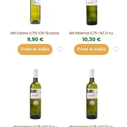
AM Solaris 0,75l VZH 19 polos.
AM Hibernal 0,75 l NZ 21 su.
9,90
€
10,30
€
Pridať do košíka
Pridať do košíka
AM Saphira 0,75 l NZ 21 su.
AM Saphira 0,75 l NZ 22 su.