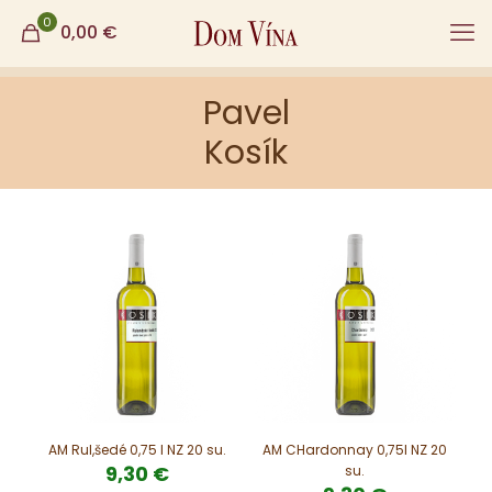
0
0,00
€
Pavel
Kosík
AM Rul,šedé 0,75 l NZ 20 su.
AM CHardonnay 0,75l NZ 20
9,30
€
su.