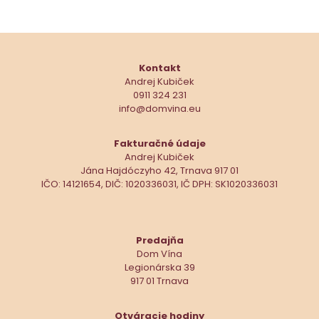
Kontakt
Andrej Kubiček
0911 324 231
info@domvina.eu
Fakturačné údaje
Andrej Kubiček
Jána Hajdóczyho 42, Trnava 917 01
IČO: 14121654, DIČ: 1020336031, IČ DPH: SK1020336031
Predajňa
Dom Vína
Legionárska 39
917 01 Trnava
Otváracie hodiny