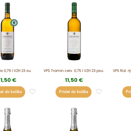
is 0,75 l VZH 23 su.
VPS Tramin cerv. 0,75 l VZH 23 psu.
VPS Rizl. r
11,50
€
11,50
€
ať do košíka
Pridať do košíka
Pr