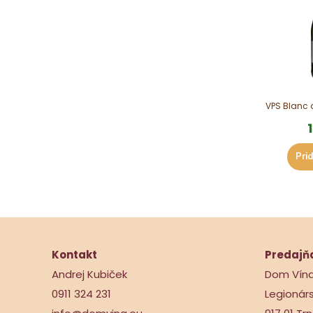
VPS Blanc d
Prid
Kontakt
Predajň
Andrej Kubiček
Dom Vín
0911 324 231
Legionár