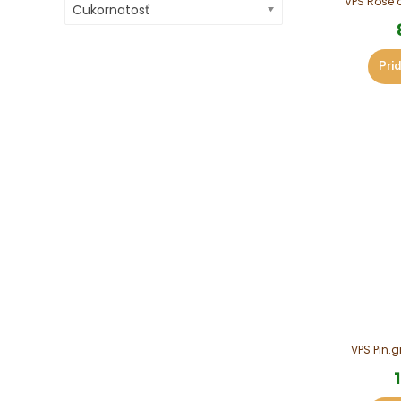
VPS Rosé cu
Cukornatosť
Prid
VPS Pin.gr