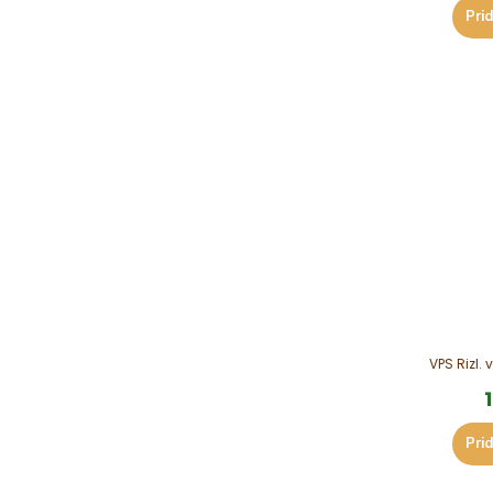
Prid
VPS Rizl. 
Prid