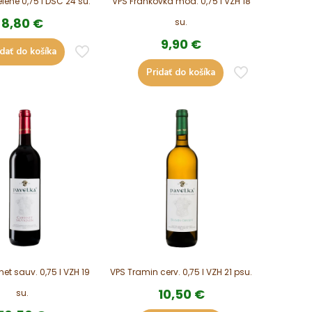
zelené 0,75 l DSC 24 su.
VPS Frankovka mod. 0,75 l VZH 18
8,80
€
su.
9,90
€
idať do košíka
Pridať do košíka
et sauv. 0,75 l VZH 19
VPS Tramin cerv. 0,75 l VZH 21 psu.
10,50
€
su.