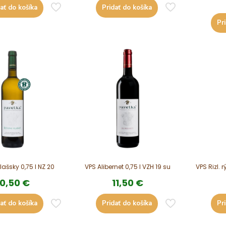
ať do košíka
Pridať do košíka
Pr
vlašsky 0,75 l NZ 20
VPS Alibernet 0,75 l VZH 19 su
VPS Rizl. r
10,50
€
11,50
€
ať do košíka
Pridať do košíka
Pr