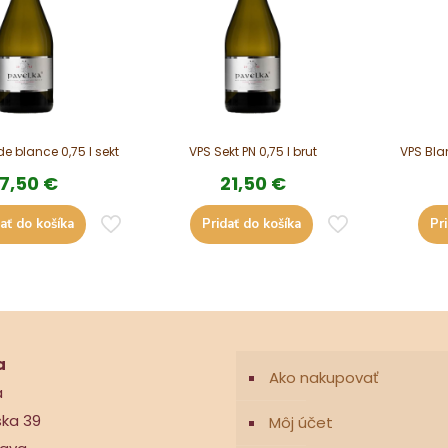
e blance 0,75 l sekt
VPS Sekt PN 0,75 l brut
VPS Bla
17,50
€
21,50
€
ať do košíka
Pridať do košíka
Pr
a
Ako nakupovať
a
ska 39
Môj účet