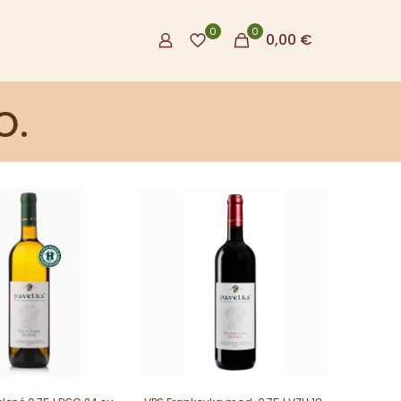
0
0
0,00
€
o.