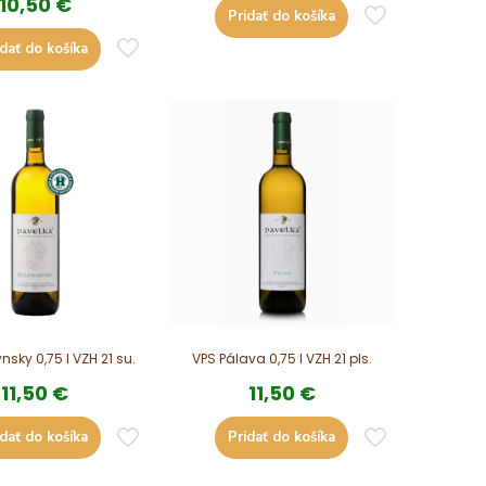
10,50
€
Pridať do košíka
idať do košíka
ýnsky 0,75 l VZH 21 su.
VPS Pálava 0,75 l VZH 21 pls.
11,50
€
11,50
€
idať do košíka
Pridať do košíka