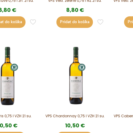
vé 0,75 l zn. 21 su.
VPS Veltl. zelené 0,75 l NZ 21 su.
VPS Veltl. 
8,80
€
8,80
€
ať do košíka
Pridať do košíka
Pr
is 0,75 l VZH 21 su.
VPS Chardonnay 0,75 l VZH 21 su.
VPS Cabern
10,50
€
10,50
€