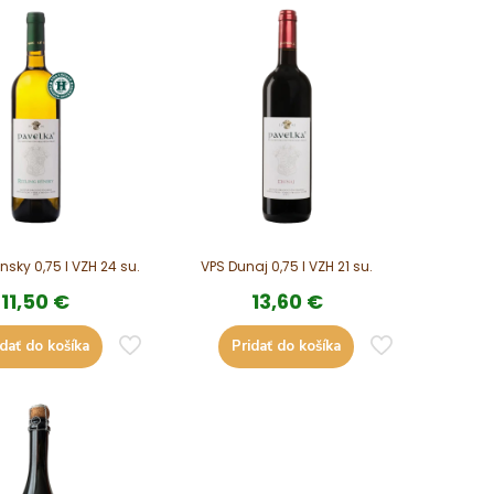
ýnsky 0,75 l VZH 24 su.
VPS Dunaj 0,75 l VZH 21 su.
11,50
€
13,60
€
idať do košíka
Pridať do košíka