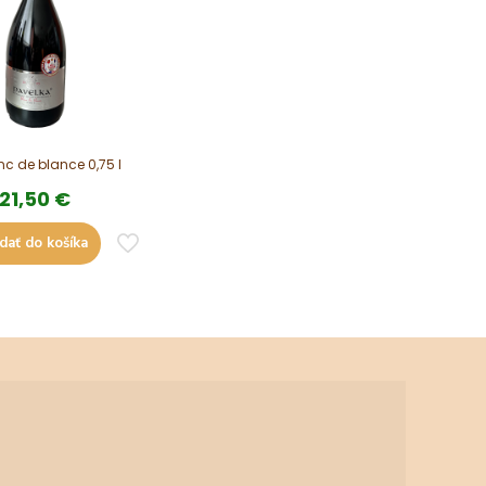
nc de blance 0,75 l
21,50
€
idať do košíka