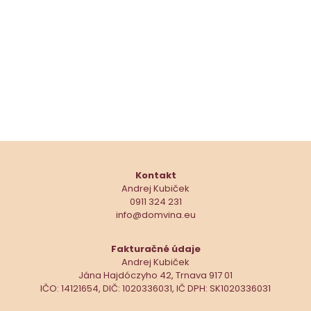
Kontakt
Andrej Kubiček
0911 324 231
info@domvina.eu
Fakturačné údaje
Andrej Kubiček
Jána Hajdóczyho 42, Trnava 917 01
IČO: 14121654, DIČ: 1020336031, IČ DPH: SK1020336031