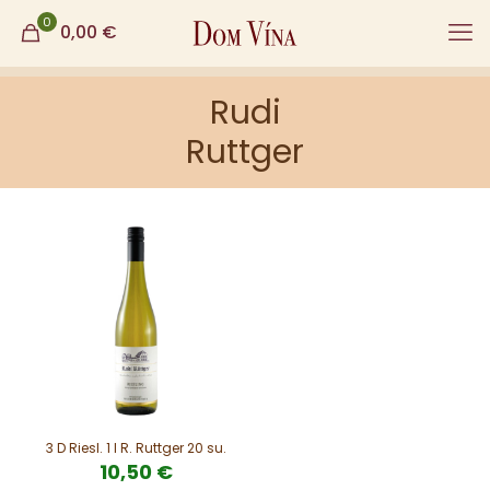
0
0,00
€
Rudi
Ruttger
3 D Riesl. 1 l R. Ruttger 20 su.
10,50
€