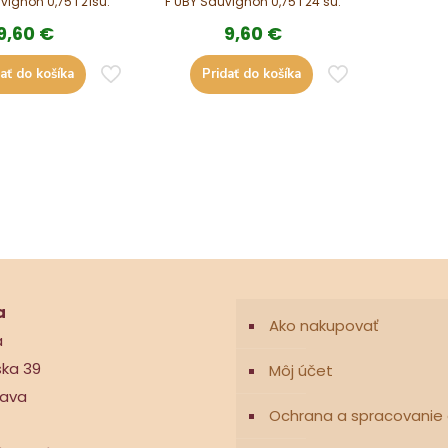
vignon 0,75 l 21su.
F UBY Sauvignon 0,75 l 24 su.
9,60
€
9,60
€
ať do košíka
Pridať do košíka
a
Ako nakupovať
a
ska 39
Môj účet
nava
Ochrana a spracovanie