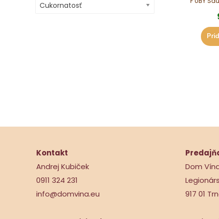
F UBY Sau
Cukornatosť
Prid
Kontakt
Predajň
Andrej Kubiček
Dom Vín
0911 324 231
Legionár
info@domvina.eu
917 01 Tr