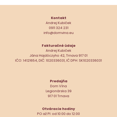
Kontakt
Andrej Kubiček
0911 324 231
info@domvina.eu
Fakturačné údaje
Andrej Kubiček
Jána Hajdóczyho 42, Trnava 917 01
IČO: 14121654, DIČ: 1020336031, IČ DPH: SK1020336031
Predajňa
Dom Vína
Legionárska 39
917 01 Trnava
Otváracie hodiny
PO až PI: od 10:00 do 12:00