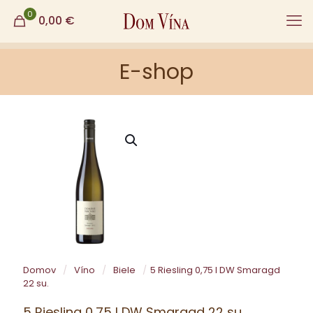
0
0,00
€
E-shop
Domov
/
Víno
/
Biele
/
5 Riesling 0,75 l DW Smaragd
22 su.
5 Riesling 0,75 l DW Smaragd 22 su.