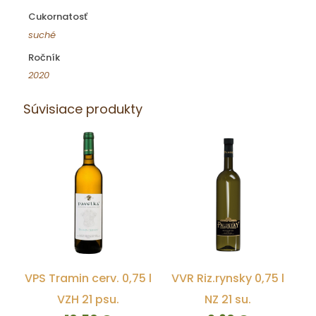
Cukornatosť
suché
Ročník
2020
Súvisiace produkty
VPS Tramin cerv. 0,75 l
VVR Riz.rynsky 0,75 l
VZH 21 psu.
NZ 21 su.