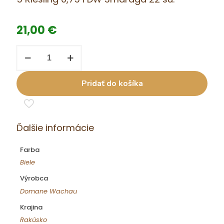
21,00
€
množstvo
5
Riesling
0,75
Pridať do košíka
l
DW
Smaragd
22
su.
Ďalšie informácie
Farba
Biele
Výrobca
Domane Wachau
Krajina
Rakúsko