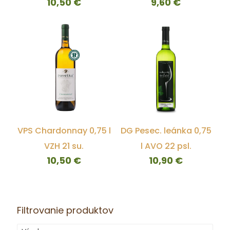
10,50
€
9,60
€
VPS Chardonnay 0,75 l
DG Pesec. leánka 0,75
VZH 21 su.
l AVO 22 psl.
10,50
€
10,90
€
Filtrovanie produktov