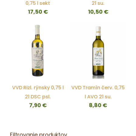
0,75 l sekt
21 su.
17,50
€
10,50
€
VVD Rizl. rýnsky 0,75 l
VVD Tramín červ. 0,75
21 DSC psl.
l AVO 21 su.
7,90
€
8,80
€
Filtrovanie produktov