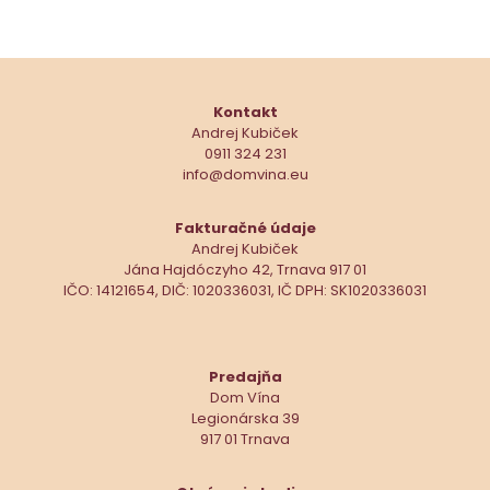
Kontakt
Andrej Kubiček
0911 324 231
info@domvina.eu
Fakturačné údaje
Andrej Kubiček
Jána Hajdóczyho 42, Trnava 917 01
IČO: 14121654, DIČ: 1020336031, IČ DPH: SK1020336031
Predajňa
Dom Vína
Legionárska 39
917 01 Trnava