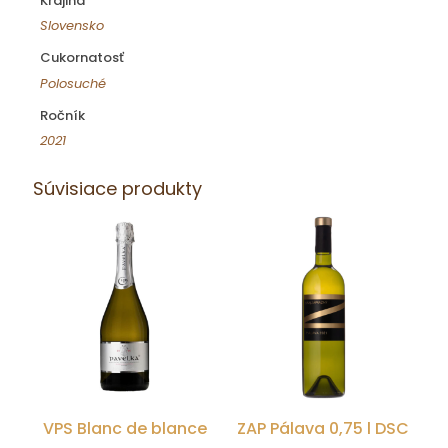
Krajina
Slovensko
Cukornatosť
Polosuché
Ročník
2021
Súvisiace produkty
VPS Blanc de blance
ZAP Pálava 0,75 l DSC