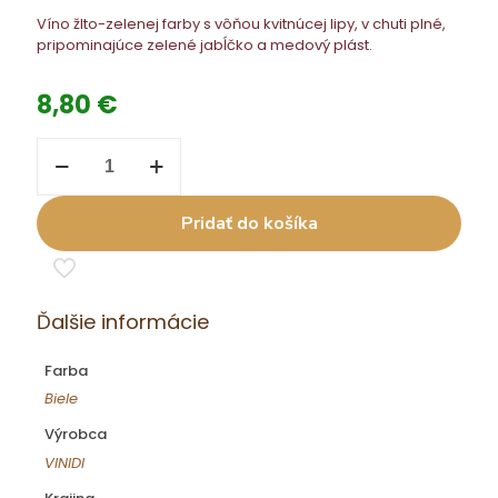
Víno žlto-zelenej farby s vôňou kvitnúcej lipy, v chuti plné,
pripominajúce zelené jabĺčko a medový plást.
8,80
€
množstvo
VIN
Rizl.
rýnsky
Pridať do košíka
0,75
l
NZ
21
psu.
Ďalšie informácie
Farba
Biele
Výrobca
VINIDI