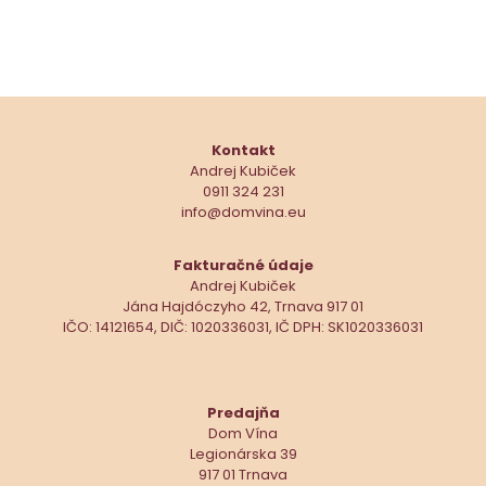
Kontakt
Andrej Kubiček
0911 324 231
info@domvina.eu
Fakturačné údaje
Andrej Kubiček
Jána Hajdóczyho 42, Trnava 917 01
IČO: 14121654, DIČ: 1020336031, IČ DPH: SK1020336031
Predajňa
Dom Vína
Legionárska 39
917 01 Trnava