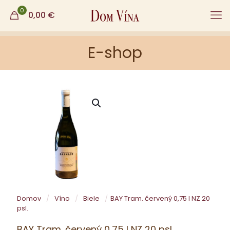
0
0,00
€
E-shop
Domov
/
Víno
/
Biele
/
BAY Tram. červený 0,75 l NZ 20
psl.
BAY Tram. červený 0,75 l NZ 20 psl.