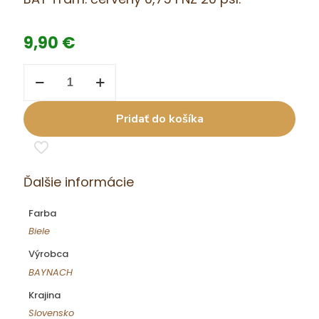
9,90
€
množstvo
BAY
Tram.
červený
Pridať do košíka
0,75
l
NZ
20
psl.
Ďalšie informácie
Farba
Biele
Výrobca
BAYNACH
Krajina
Slovensko