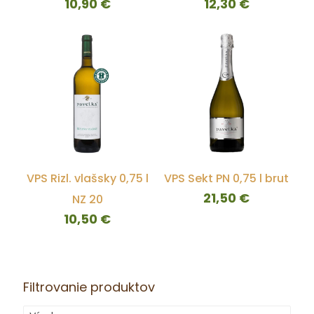
10,90
€
12,30
€
VPS Rizl. vlašsky 0,75 l
VPS Sekt PN 0,75 l brut
21,50
€
NZ 20
10,50
€
Filtrovanie produktov