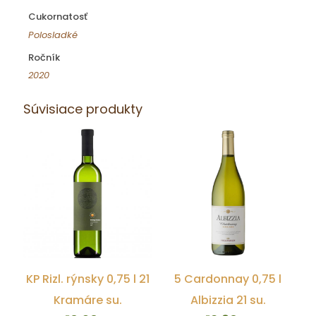
Cukornatosť
Polosladké
Ročník
2020
Súvisiace produkty
KP Rizl. rýnsky 0,75 l 21
5 Cardonnay 0,75 l
Kramáre su.
Albizzia 21 su.