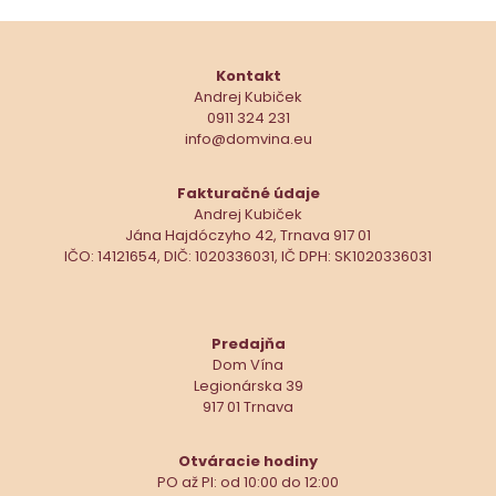
Kontakt
Andrej Kubiček
0911 324 231
info@domvina.eu
Fakturačné údaje
Andrej Kubiček
Jána Hajdóczyho 42, Trnava 917 01
IČO: 14121654, DIČ: 1020336031, IČ DPH: SK1020336031
Predajňa
Dom Vína
Legionárska 39
917 01 Trnava
Otváracie hodiny
PO až PI: od 10:00 do 12:00