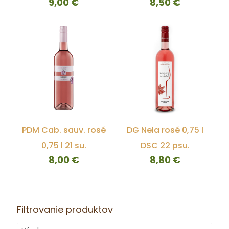
9,00
€
8,50
€
PDM Cab. sauv. rosé
DG Nela rosé 0,75 l
0,75 l 21 su.
DSC 22 psu.
8,00
€
8,80
€
Filtrovanie produktov