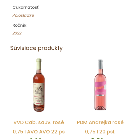
Cukornatosť
Polosladké
Ročník
2022
Súvisiace produkty
VVD Cab. sauv. rosé
PDM Andrejka rosé
0,75 l AVO AVO 22 ps
0,75 l 20 psl.