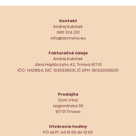
Kontakt
Andrej Kubiček
0911 324 231
info@domvina.eu
Fakturačné údaje
Andrej Kubiček
Jána Hajdóczyho 42, Trnava 917 01
IČO: 14121654, DIČ: 1020336031, IČ DPH: SK1020336031
Predajňa
Dom Vína
Legionárska 39
917 01 Trnava
Otváracie hodiny
PO až PI: od 10:00 do 12:00