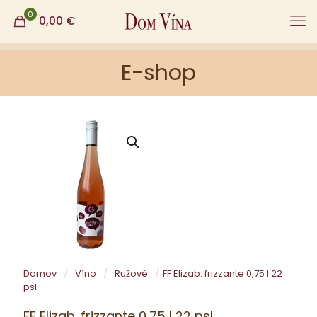
0
0,00
€
E-shop
Domov
/
Víno
/
Ružové
/
FF Elizab. frizzante 0,75 l 22
psl.
FF Elizab. frizzante 0,75 l 22 psl.