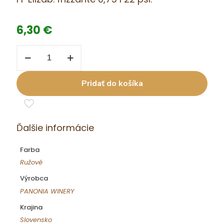
6,30
€
množstvo
FF
Elizab.
frizzante
Pridať do košíka
0,75
l
22
psl.
Ďalšie informácie
Farba
Ružové
Výrobca
PANONIA WINERY
Krajina
Slovensko