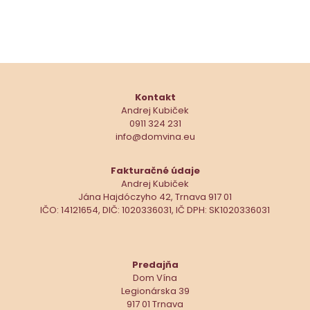
Kontakt
Andrej Kubiček
0911 324 231
info@domvina.eu
Fakturačné údaje
Andrej Kubiček
Jána Hajdóczyho 42, Trnava 917 01
IČO: 14121654, DIČ: 1020336031, IČ DPH: SK1020336031
Predajňa
Dom Vína
Legionárska 39
917 01 Trnava