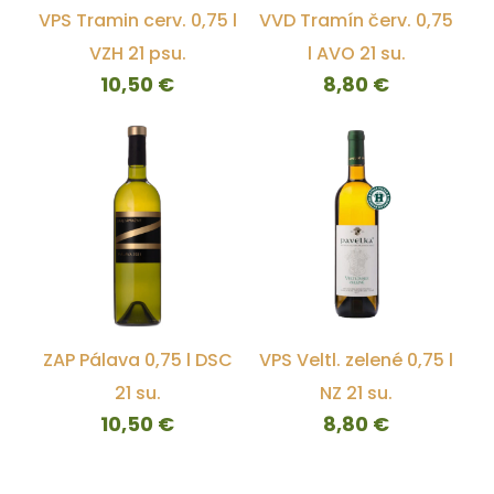
VPS Tramin cerv. 0,75 l
VVD Tramín červ. 0,75
VZH 21 psu.
l AVO 21 su.
10,50
€
8,80
€
ZAP Pálava 0,75 l DSC
VPS Veltl. zelené 0,75 l
21 su.
NZ 21 su.
10,50
€
8,80
€