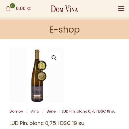
0
0,00
€
E-shop
Domov
/
Víno
/
Biele
/
LUD Pin. blanc 0,75 l DSC 19 su.
LUD Pin. blanc 0,75 l DSC 19 su.