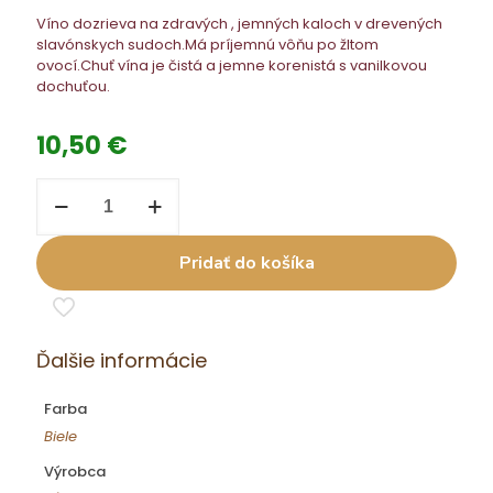
Víno dozrieva na zdravých , jemných kaloch v drevených
slavónskych sudoch.Má príjemnú vôňu po žltom
ovocí.Chuť vína je čistá a jemne korenistá s vanilkovou
dochuťou.
10,50
€
množstvo
LUD
Pin.
blanc
Pridať do košíka
0,75
l
DSC
19
su.
Ďalšie informácie
Farba
Biele
Výrobca