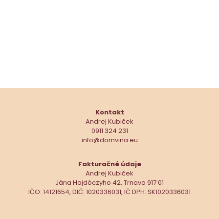
Kontakt
Andrej Kubiček
0911 324 231
info@domvina.eu
Fakturačné údaje
Andrej Kubiček
Jána Hajdóczyho 42, Trnava 917 01
IČO: 14121654, DIČ: 1020336031, IČ DPH: SK1020336031