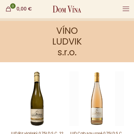
0
0,00
€
VÍNO
LUDVIK
s.r.o.
LUD Riz.vlašský 0,75l D.S.C. 22
LUD Cab.sau.rosé 0,75l D.S.C.