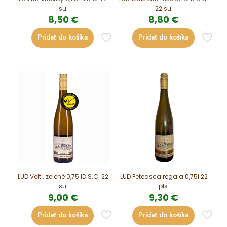
su.
22 su.
8,50
€
8,80
€
Pridať do košíka
Pridať do košíka
LUD Veltl. zelené 0,75 lD.S.C. 22
LUD Feteasca regala 0,75l 22
su.
pls.
9,00
€
9,30
€
Pridať do košíka
Pridať do košíka