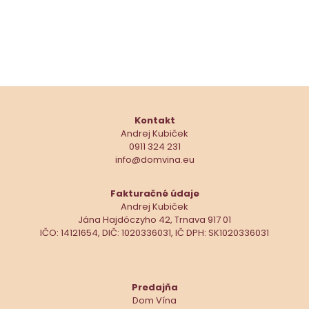
Kontakt
Andrej Kubiček
0911 324 231
info@domvina.eu
Fakturačné údaje
Andrej Kubiček
Jána Hajdóczyho 42, Trnava 917 01
IČO: 14121654, DIČ: 1020336031, IČ DPH: SK1020336031
Predajňa
Dom Vína